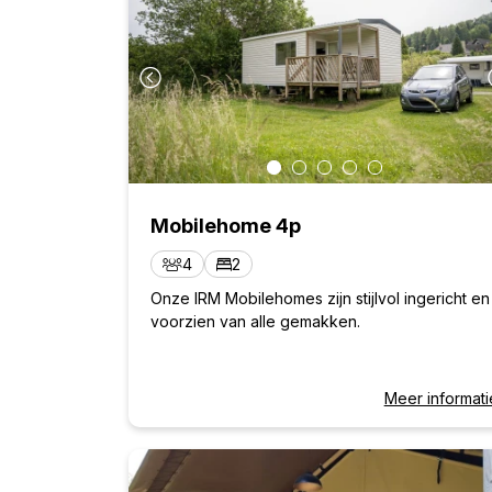
Reset
1
3
4
5
6
7
8
10
11
12
13
14
15
17
18
19
20
21
22
24
25
26
27
28
29
Mobilehome 4p
31
4
2
Onze IRM Mobilehomes zijn stijlvol ingericht en
voorzien van alle gemakken.
Reset
Meer informati