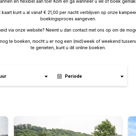
pannen en flexibel aan toe! Kom en ga wanneer u wil of boek gemakke
kaart kunt u al vanaf € 21,00 per nacht verblijven op onze kampeerp
boekingsproces aangeven.
id via onze website? Neemt u dan contact met ons op om de mogel
g nog te boeken, mocht u er nog een (mid)week of weekend tussenui
te genieten, kunt u dit online boeken.
uur
Periode
Verhuur
(4)
um
±1 dag
±3 dagen
±7 dagen
 jaar
r
September
2026
Oké
Zo
Ma
Di
Wo
Do
Vr
Za
Zo