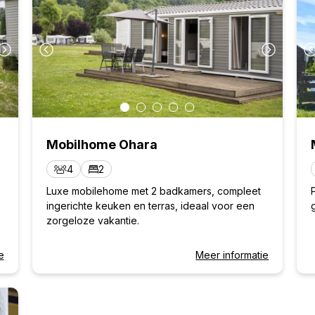
Oké
2
1
2
3
4
5
6
9
7
8
9
10
11
12
13
16
14
15
16
17
18
19
20
23
21
22
23
24
25
26
27
30
28
29
30
Mobilhome Ohara
4
2
Luxe mobilehome met 2 badkamers, compleet
ingerichte keuken en terras, ideaal voor een
zorgeloze vakantie.
Oké
e
Meer informatie