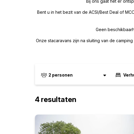
Bij ons gaat het er onts
Bent u in het bezit van de ACSI/Best Deal of MCC 
Geen beschikbaarhe
Onze stacaravans zijn na sluiting van de campin
2
personen
Verh
4 resultaten
Kamperen
(4)
Exacte dat
Personen vanaf 4
Kinderen tot 4 jaa
Augustus
2026
Reset
Ma
Di
Wo
Do
Vr
Za